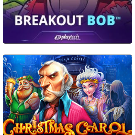
Breakout Bob