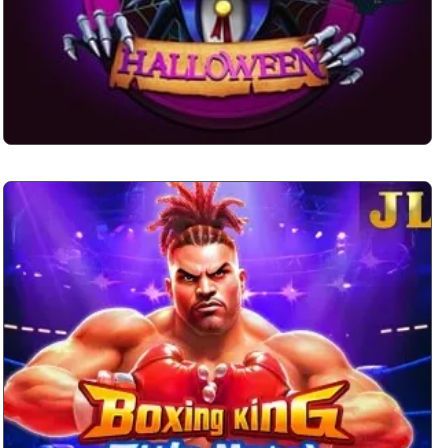
Halloween (1)