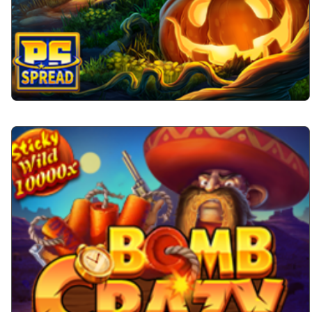
Super Boom