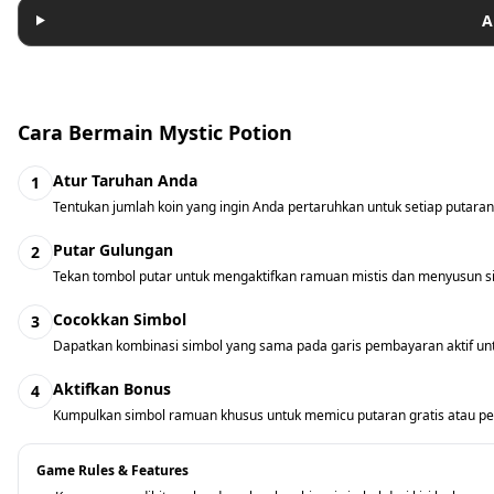
A
Cara Bermain Mystic Potion
Atur Taruhan Anda
1
Tentukan jumlah koin yang ingin Anda pertaruhkan untuk setiap putara
Putar Gulungan
2
Tekan tombol putar untuk mengaktifkan ramuan mistis dan menyusun sim
Cocokkan Simbol
3
Dapatkan kombinasi simbol yang sama pada garis pembayaran aktif u
Aktifkan Bonus
4
Kumpulkan simbol ramuan khusus untuk memicu putaran gratis atau 
Game Rules & Features