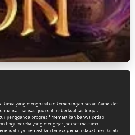
ksi kimia yang menghasilkan kemenangan besar. Game slot
encari sensasi judi online berkualitas tinggi.
itur pengganda progresif memastikan bahwa setiap
n bagi mereka yang mengejar jackpot maksimal.
as menengahnya memastikan bahwa pemain dapat menikmati