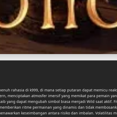
penuh rahasia di k999, di mana setiap putaran dapat memicu rea
, menciptakan atmosfer imersif yang memikat para pemain yang m
ib yang dapat mengubah simbol biasa menjadi Wild saat aktif. F
emberikan ritme permainan yang dinamis dan tidak membosanka
 menawarkan keseimbangan antara risiko dan imbalan. Volatilit