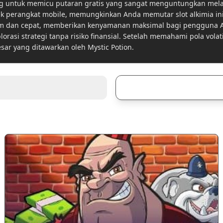
ng untuk memicu putaran gratis yang sangat menguntungkan melal
 perangkat mobile, memungkinkan Anda memutar slot alkimia ini
am dan cepat, memberikan kenyamanan maksimal bagi pengguna 
i strategi tanpa risiko finansial. Setelah memahami pola volatil
ar yang ditawarkan oleh Mystic Potion.